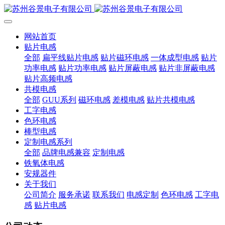
网站首页
贴片电感
全部
扁平线贴片电感
贴片磁环电感
一体成型电感
贴片
功率电感
贴片功率电感
贴片屏蔽电感
贴片非屏蔽电感
贴片高频电感
共模电感
全部
GUU系列
磁环电感
差模电感
贴片共模电感
工字电感
色环电感
棒型电感
定制电感系列
全部
品牌电感兼容
定制电感
铁氧体电感
安规器件
关于我们
公司简介
服务承诺
联系我们
电感定制
色环电感
工字电
感
贴片电感