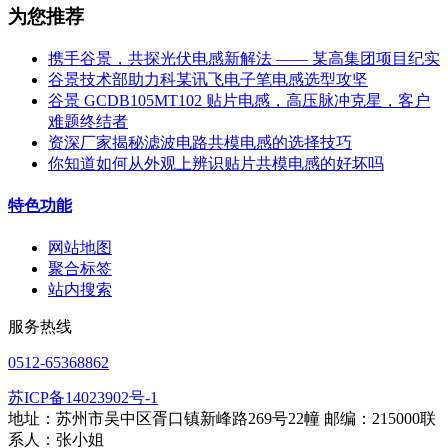
为您推荐
携手谷景，共探光伏电感新解法 —— 某高集团项目纪实
谷景技术部助力科某讯飞电子笔电感选型攻坚
谷景 GCDB105MT102 贴片电感，高压脉冲克星，客户
难题终结者
资深厂家揭秘滤波电路共模电感的选择技巧
你知道如何从外观上辨识贴片共模电感的好坏吗
特色功能
网站地图
聚合标签
站内搜索
服务热线
0512-65368862
苏ICP备14023902号-1
地址：苏州市吴中区胥口镇新峰路269号22幢 邮编：215000联
系人：张小姐