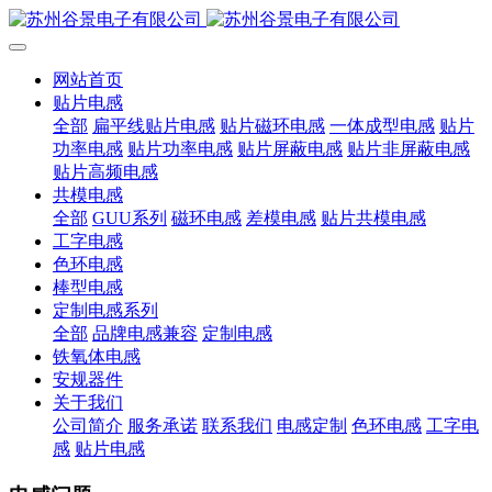
网站首页
贴片电感
全部
扁平线贴片电感
贴片磁环电感
一体成型电感
贴片
功率电感
贴片功率电感
贴片屏蔽电感
贴片非屏蔽电感
贴片高频电感
共模电感
全部
GUU系列
磁环电感
差模电感
贴片共模电感
工字电感
色环电感
棒型电感
定制电感系列
全部
品牌电感兼容
定制电感
铁氧体电感
安规器件
关于我们
公司简介
服务承诺
联系我们
电感定制
色环电感
工字电
感
贴片电感