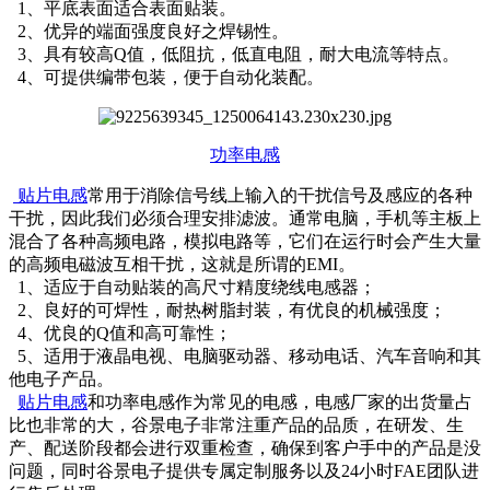
1、平底表面适合表面贴装。
2、优异的端面强度良好之焊锡性。
3、具有较高Q值，低阻抗，低直电阻，耐大电流等特点。
4、可提供编带包装，便于自动化装配。
功率电感
贴片电感
常用于消除信号线上输入的干扰信号及感应的各种
干扰，因此我们必须合理安排滤波。通常电脑，手机等主板上
混合了各种高频电路，模拟电路等，它们在运行时会产生大量
的高频电磁波互相干扰，这就是所谓的EMI。
1、适应于自动贴装的高尺寸精度绕线电感器；
2、良好的可焊性，耐热树脂封装，有优良的机械强度；
4、优良的Q值和高可靠性；
5、适用于液晶电视、电脑驱动器、移动电话、汽车音响和其
他电子产品。
贴片电感
和功率电感作为常见的电感，电感厂家的出货量占
比也非常的大，谷景电子非常注重产品的品质，在研发、生
产、配送阶段都会进行双重检查，确保到客户手中的产品是没
问题，同时谷景电子提供专属定制服务以及24小时FAE团队进