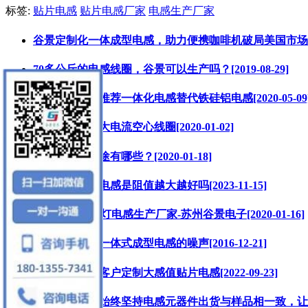
标签:
贴片电感
贴片电感厂家
电感生产厂家
谷景定制化一体成型电感，助力便携咖啡机破局美国市场[2025
70多公斤的电感线圈，谷景可以生产吗？[2019-08-29]
电感厂家谷景推荐一体化电感替代铁硅铝电感[2020-05-09
谷景电子定制大电流空心线圈[2020-01-02]
电感线圈的用途有哪些？[2020-01-18]
一文看懂贴片电感是阻值越大越好吗[2023-11-15]
贴片电感LED灯电感生产厂家-苏州谷景电子[2020-01-16]
如何有效降低一体式成型电感的噪声[2016-12-21]
谷景电子为老客户定制大感值贴片电感[2022-09-23]
苏州谷景电子始终坚持电感元器件出货与样品相一致，让客户更放