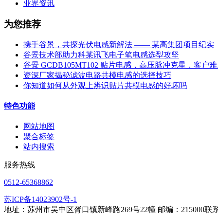
业界资讯
为您推荐
携手谷景，共探光伏电感新解法 —— 某高集团项目纪实
谷景技术部助力科某讯飞电子笔电感选型攻坚
谷景 GCDB105MT102 贴片电感，高压脉冲克星，客户
资深厂家揭秘滤波电路共模电感的选择技巧
你知道如何从外观上辨识贴片共模电感的好坏吗
特色功能
网站地图
聚合标签
站内搜索
服务热线
0512-65368862
苏ICP备14023902号-1
地址：苏州市吴中区胥口镇新峰路269号22幢 邮编：215000