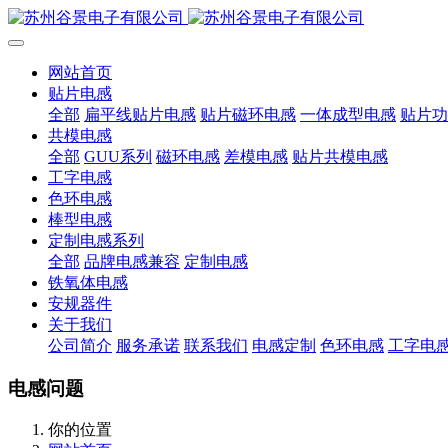
网站首页
贴片电感
全部
扁平线贴片电感
贴片磁环电感
一体成型电感
贴片功
共模电感
全部
GUU系列
磁环电感
差模电感
贴片共模电感
工字电感
色环电感
棒型电感
定制电感系列
全部
品牌电感兼容
定制电感
铁氧体电感
安规器件
关于我们
公司简介
服务承诺
联系我们
电感定制
色环电感
工字电
电感问题
你的位置