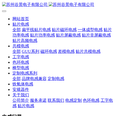
网站首页
贴片电感
全部
扁平线贴片电感
贴片磁环电感
一体成型电感
贴片
功率电感
贴片功率电感
贴片屏蔽电感
贴片非屏蔽电感
贴片高频电感
共模电感
全部
GUU系列
磁环电感
差模电感
贴片共模电感
工字电感
色环电感
棒型电感
定制电感系列
全部
品牌电感兼容
定制电感
铁氧体电感
安规器件
关于我们
公司简介
服务承诺
联系我们
电感定制
色环电感
工字电
感
贴片电感