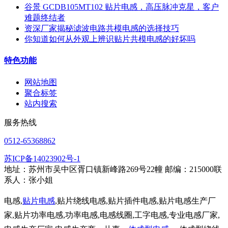
谷景 GCDB105MT102 贴片电感，高压脉冲克星，客户
难题终结者
资深厂家揭秘滤波电路共模电感的选择技巧
你知道如何从外观上辨识贴片共模电感的好坏吗
特色功能
网站地图
聚合标签
站内搜索
服务热线
0512-65368862
苏ICP备14023902号-1
地址：苏州市吴中区胥口镇新峰路269号22幢 邮编：215000联
系人：张小姐
电感,
贴片电感
,贴片绕线电感,贴片插件电感,贴片电感生产厂
家,贴片功率电感,功率电感,电感线圈,工字电感,专业电感厂家,