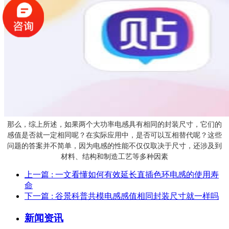
那么，综上所述，如果两个大功率电感具有相同的封装尺寸，它们的
感值是否就一定相同呢？在实际应用中，是否可以互相替代呢？这些
问题的答案并不简单，因为电感的性能不仅仅取决于尺寸，还涉及到
材料、结构和制造工艺等多种因素
上一篇
: 一文看懂如何有效延长直插色环电感的使用寿
命
下一篇
: 谷景科普共模电感感值相同封装尺寸就一样吗
新闻资讯