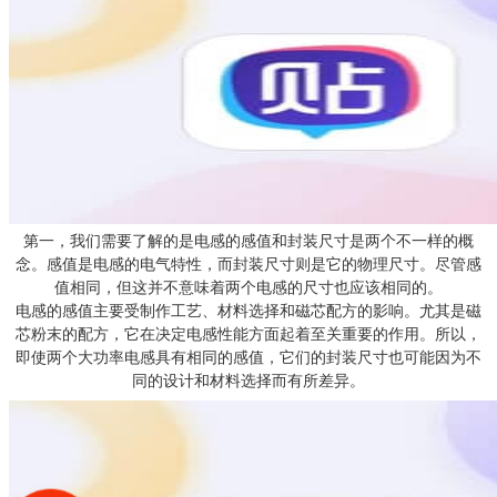
第一，我们需要了解的是电感的感值和封装尺寸是两个不一样的概
念。感值是电感的电气特性，而封装尺寸则是它的物理尺寸。尽管感
值相同，但这并不意味着两个电感的尺寸也应该相同的。
电感的感值主要受制作工艺、材料选择和磁芯配方的影响。尤其是磁
芯粉末的配方，它在决定电感性能方面起着至关重要的作用。所以，
即使两个大功率电感具有相同的感值，它们的封装尺寸也可能因为不
同的设计和材料选择而有所差异。