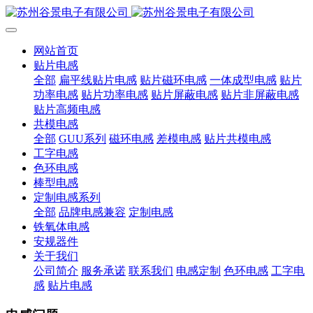
网站首页
贴片电感
全部
扁平线贴片电感
贴片磁环电感
一体成型电感
贴片
功率电感
贴片功率电感
贴片屏蔽电感
贴片非屏蔽电感
贴片高频电感
共模电感
全部
GUU系列
磁环电感
差模电感
贴片共模电感
工字电感
色环电感
棒型电感
定制电感系列
全部
品牌电感兼容
定制电感
铁氧体电感
安规器件
关于我们
公司简介
服务承诺
联系我们
电感定制
色环电感
工字电
感
贴片电感