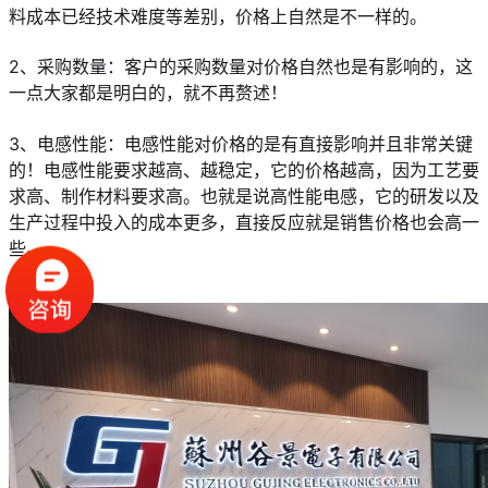
料成本已经技术难度等差别，价格上自然是不一样的。
2、采购数量：客户的采购数量对价格自然也是有影响的，这
一点大家都是明白的，就不再赘述！
3、电感性能：电感性能对价格的是有直接影响并且非常关键
的！电感性能要求越高、越稳定，它的价格越高，因为工艺要
求高、制作材料要求高。也就是说高性能电感，它的研发以及
生产过程中投入的成本更多，直接反应就是销售价格也会高一
些。