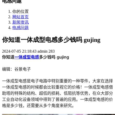
电感问题
你的位置
网站首页
新闻资讯
电感问题
你知道一体成型电感多少钱吗 gujing
2024-07-05 21:18:43
admin
283
你知道
一体成型电感
多少钱吗
gujing
编辑：谷景电子
一体成型电感是电子电路中特别重要的一种零件，大家在选择
一体成型电感的时候都会比较重视它的价格！一体成型电感借
助塔的特殊的结构、超低的损耗、低阻抗等优势，在众大部分
工业自动化设备领域中得到了普遍的应用。一体成型电感的价
格是多少钱，还需要从多个角度来研究。