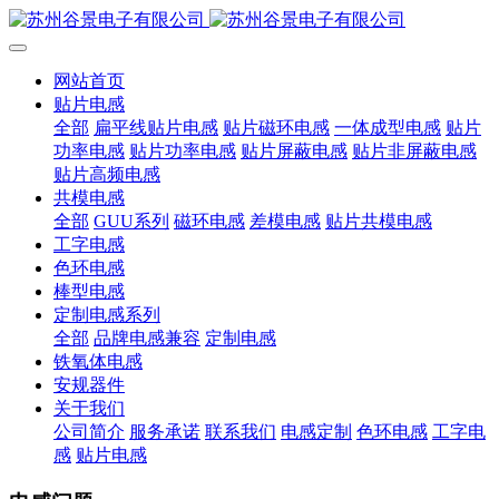
网站首页
贴片电感
全部
扁平线贴片电感
贴片磁环电感
一体成型电感
贴片
功率电感
贴片功率电感
贴片屏蔽电感
贴片非屏蔽电感
贴片高频电感
共模电感
全部
GUU系列
磁环电感
差模电感
贴片共模电感
工字电感
色环电感
棒型电感
定制电感系列
全部
品牌电感兼容
定制电感
铁氧体电感
安规器件
关于我们
公司简介
服务承诺
联系我们
电感定制
色环电感
工字电
感
贴片电感