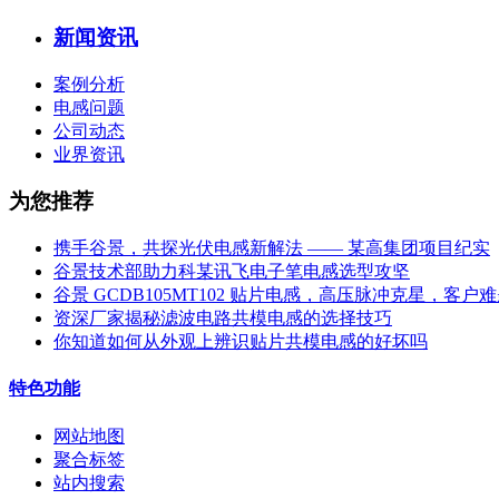
新闻资讯
案例分析
电感问题
公司动态
业界资讯
为您推荐
携手谷景，共探光伏电感新解法 —— 某高集团项目纪实
谷景技术部助力科某讯飞电子笔电感选型攻坚
谷景 GCDB105MT102 贴片电感，高压脉冲克星，客户
资深厂家揭秘滤波电路共模电感的选择技巧
你知道如何从外观上辨识贴片共模电感的好坏吗
特色功能
网站地图
聚合标签
站内搜索