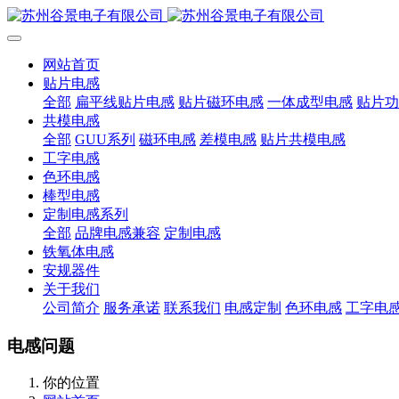
网站首页
贴片电感
全部
扁平线贴片电感
贴片磁环电感
一体成型电感
贴片功
共模电感
全部
GUU系列
磁环电感
差模电感
贴片共模电感
工字电感
色环电感
棒型电感
定制电感系列
全部
品牌电感兼容
定制电感
铁氧体电感
安规器件
关于我们
公司简介
服务承诺
联系我们
电感定制
色环电感
工字电
电感问题
你的位置