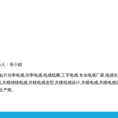
联系人：张小姐
,贴片功率电感,功率电感,电感线圈,工字电感,专业电感厂家,电感
,共模绕线电感,共模电感选型,共模电感设计,共模电感,共模电感定
生产商。