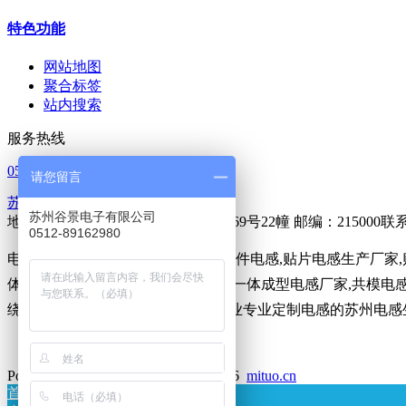
特色功能
网站地图
聚合标签
站内搜索
服务热线
0512-65368862
请您留言
苏ICP备14023902号-1
苏州谷景电子有限公司
地址：苏州市吴中区胥口镇新峰路269号22幢 邮编：215000
0512-89162980
电感,
贴片电感
,贴片绕线电感,贴片插件电感,贴片电感生产厂家
体成型贴片电感,一体成型屏蔽电感,一体成型电感厂家,共模电感
绕线电感定制,一体成型电感。为企业专业定制电感的苏州电感
Powered by
MetInfo 7.1.0
©2008-2026
mituo.cn
首页