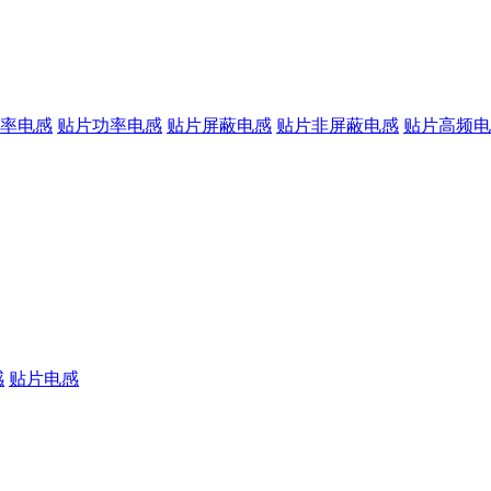
率电感
贴片功率电感
贴片屏蔽电感
贴片非屏蔽电感
贴片高频电
感
贴片电感