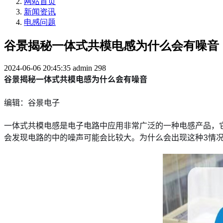
网站首页
新闻资讯
电感问题
谷景揭秘一体式共模电感为什么会有噪音
2024-06-06 20:45:35
admin
298
谷景揭秘一体式共模电感为什么会有噪音
编辑：谷景电子
一体式共模电感是电子电路中应用非常广泛的一种电感产品，
会发现电路的中的噪声可能会比较大。为什么会出现这种3情