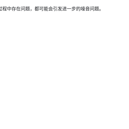
过程中存在问题，都可能会引发进一步的噪音问题。