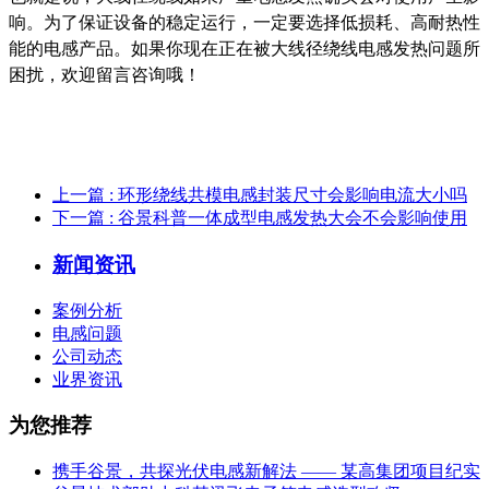
响。为了保证设备的稳定运行，一定要选择低损耗、高耐热性
能的电感产品。如果你现在正在被
大线径绕线电感
发热问题所
困扰，欢迎留言咨询哦！
上一篇
: 环形绕线共模电感封装尺寸会影响电流大小吗
下一篇
: 谷景科普一体成型电感发热大会不会影响使用
新闻资讯
案例分析
电感问题
公司动态
业界资讯
为您推荐
携手谷景，共探光伏电感新解法 —— 某高集团项目纪实