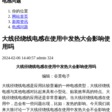
电感问题
你的位置
网站首页
新闻资讯
电感问题
大线径绕线电感在使用中发热大会影响使
用吗
2024-02-06 14:40:57
admin
324
大线径绕线电感在使用中发热大会影响使用吗
编辑：谷景电子
大线径绕线电感
是应用比较普遍的一种电感类型，
大线径绕线
电感
与其他电感对比起来具有小型化、贴装效率高的特点。
大
线径绕线电感
的应用还是非常普遍的。当
大线径绕线电感
在使
用中，总会有一些问题出现，比如：发热的影响。今天我们就
来大致讨论一下
大线径绕线电感
在使用中发热大会不会影响使