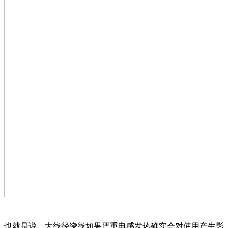
也就是说，
大线径绕线
如果严重
电感
发热确实会对使用产生影