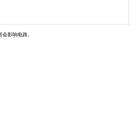
而会影响电路。