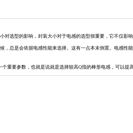
小对选型的影响，封装大小对于电感的选型很重要，它不仅影响
候，总是会依据电感性能来选择。这有一点本末倒置。电感性能
一个重要参数，也就是说就是选择较高Q指的棒形电感，可以提