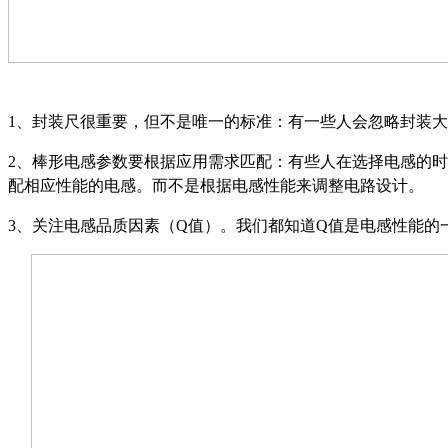
1、
封装尺很重要，但不是唯一的标准：有一些人会忽略封装大
2、
棒形电感参数要根据应用需求匹配：有些人在选择电感的时
配相应性能的电感。而不是根据电感性能来调整电路设计。
3、
关注电感品质因素（
Q值）。我们都知道Q值是电感性能的