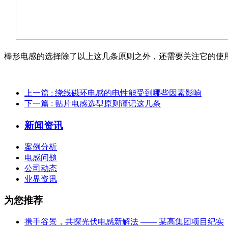
棒形电感的选择除了以上这几条原则之外，还需要关注它的使
上一篇
: 绕线磁环电感的电性能受到哪些因素影响
下一篇
: 贴片电感选型原则谨记这几条
新闻资讯
案例分析
电感问题
公司动态
业界资讯
为您推荐
携手谷景，共探光伏电感新解法 —— 某高集团项目纪实