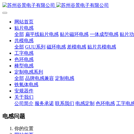
网站首页
贴片电感
全部
扁平线贴片电感
贴片磁环电感
一体成型电感
贴片功
共模电感
全部
GUU系列
磁环电感
差模电感
贴片共模电感
工字电感
色环电感
棒型电感
定制电感系列
全部
品牌电感兼容
定制电感
铁氧体电感
安规器件
关于我们
公司简介
服务承诺
联系我们
电感定制
色环电感
工字电
电感问题
你的位置