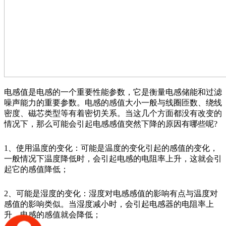
电感值是电感的一个重要性能参数，它是衡量电感储能和过滤
噪声能力的重要参数。电感的感值大小一般与线圈匝数、绕线
密度、磁芯类型等有着密切关系。当这几个方面都没有改变的
情况下，那么可能会引起电感感值突然下降的原因有哪些呢
?
1、使用温度的变化：可能是温度的变化引起的感值的变化，
一般情况下温度降低时，会引起电感的电阻率上升，这就会引
起它的感值降低；
2、可能是湿度的变化：湿度对电感感值的影响有点与温度对
感值的影响类似。当湿度减小时，会引起电感器的电阻率上
升，电感的感值就会降低；