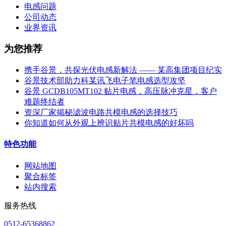
电感问题
公司动态
业界资讯
为您推荐
携手谷景，共探光伏电感新解法 —— 某高集团项目纪实
谷景技术部助力科某讯飞电子笔电感选型攻坚
谷景 GCDB105MT102 贴片电感，高压脉冲克星，客户
难题终结者
资深厂家揭秘滤波电路共模电感的选择技巧
你知道如何从外观上辨识贴片共模电感的好坏吗
特色功能
网站地图
聚合标签
站内搜索
服务热线
0512-65368862