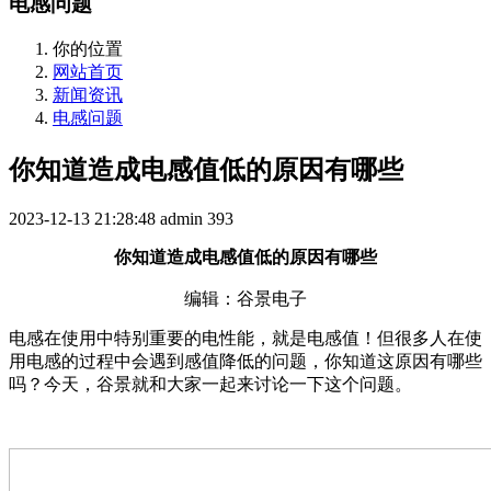
电感问题
你的位置
网站首页
新闻资讯
电感问题
你知道造成电感值低的原因有哪些
2023-12-13 21:28:48
admin
393
你知道造成电感值低的原因有哪些
编辑：谷景电子
电感在使用中
特别重要的
电性能，就是电感值！但很多人在使
用电感的过程中会遇到感值降低的问题，你知道这原因有哪些
吗？今天，谷景就和大家一起来讨论一下这个问题。