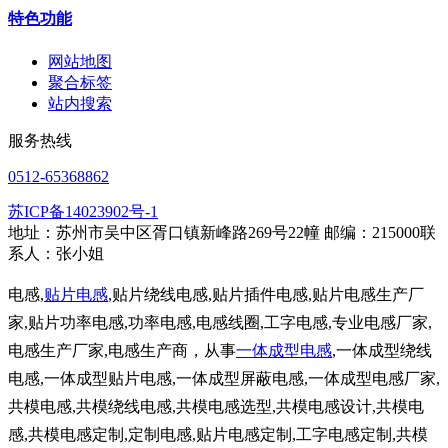
特色功能
网站地图
聚合标签
站内搜索
服务热线
0512-65368862
苏ICP备14023902号-1
地址：苏州市吴中区胥口镇新峰路269号22幢 邮编：215000联
系人：张小姐
电感,
贴片电感
,贴片绕线电感,贴片插件电感,贴片电感生产厂
家,贴片功率电感,功率电感,电感线圈,工字电感,专业电感厂家,
电感生产厂家,电感生产商，从事
一体成型电感
,一体成型绕线
电感,一体成型贴片电感,一体成型屏蔽电感,一体成型电感厂家,
共模电感,共模绕线电感,共模电感选型,共模电感设计,共模电
感,共模电感定制,定制电感,贴片电感定制,工字电感定制,共模