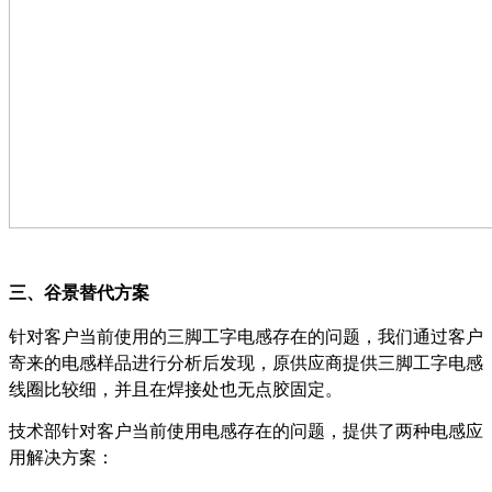
三、
谷景替代方案
针对客户当前使用的三脚工字电感存在的问题，我们通过客户
寄来的电感样品进行分析后发现，原供应商提供三脚工字电感
线圈比较细，并且在焊接处也无点胶固定。
技术部针对客户当前使用电感存在的问题，提供了两种电感应
用解决方案：