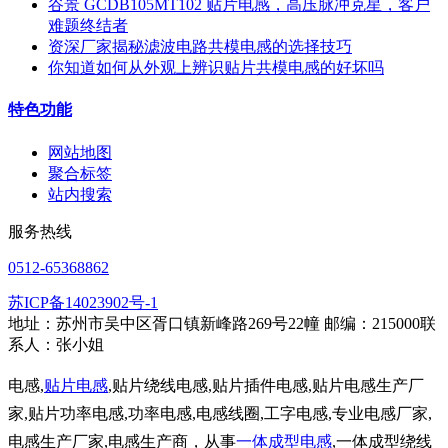
谷景 GCDB105MT102 贴片电感，高压脉冲克星，客户
难题终结者
资深厂家揭秘滤波电路共模电感的选择技巧
你知道如何从外观上辨识贴片共模电感的好坏吗
特色功能
网站地图
聚合标签
站内搜索
服务热线
0512-65368862
苏ICP备14023902号-1
地址：苏州市吴中区胥口镇新峰路269号22幢 邮编：215000联
系人：张小姐
电感,
贴片电感
,贴片绕线电感,贴片插件电感,贴片电感生产厂
家,贴片功率电感,功率电感,电感线圈,工字电感,专业电感厂家,
电感生产厂家,电感生产商，从事
一体成型电感
,一体成型绕线