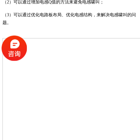
（2）
可以通过增加电感
Q值的方法来避免电感啸叫；
（3）
可以通过优化电路板布局、优化电感结构，来解决电感啸叫的问
题。