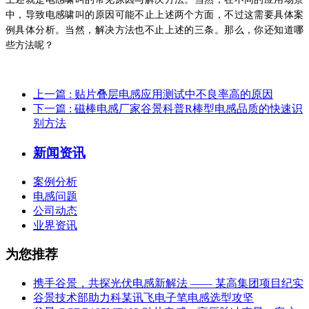
中，导致电感啸叫的原因可能不止上述两个方面，不过这需要具体案
例具体分析。当然，解决方法也不止上述的三条。那么，你还知道哪
些方法呢？
上一篇
: 贴片叠层电感应用测试中不良率高的原因
下一篇
: 磁棒电感厂家谷景科普R棒型电感品质的快速识
别方法
新闻资讯
案例分析
电感问题
公司动态
业界资讯
为您推荐
携手谷景，共探光伏电感新解法 —— 某高集团项目纪实
谷景技术部助力科某讯飞电子笔电感选型攻坚