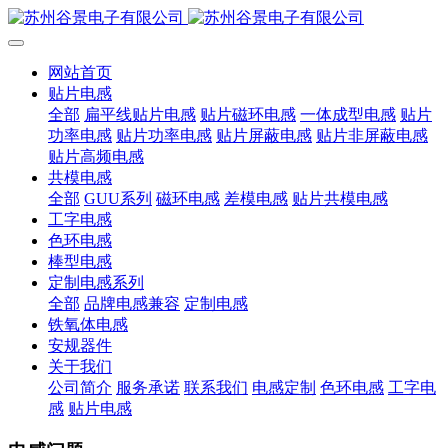
网站首页
贴片电感
全部
扁平线贴片电感
贴片磁环电感
一体成型电感
贴片
功率电感
贴片功率电感
贴片屏蔽电感
贴片非屏蔽电感
贴片高频电感
共模电感
全部
GUU系列
磁环电感
差模电感
贴片共模电感
工字电感
色环电感
棒型电感
定制电感系列
全部
品牌电感兼容
定制电感
铁氧体电感
安规器件
关于我们
公司简介
服务承诺
联系我们
电感定制
色环电感
工字电
感
贴片电感