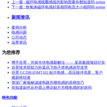
上一篇
: 磁环电感线圈感值的影响因素你都知道吗 gujing
下一篇
: 铁氧体磁环电感封装相同电流大小相同吗 gujing
新闻资讯
案例分析
电感问题
公司动态
业界资讯
为您推荐
携手谷景，共探光伏电感新解法 —— 某高集团项目纪实
谷景技术部助力科某讯飞电子笔电感选型攻坚
谷景 GCDB105MT102 贴片电感，高压脉冲克星，客户
难题终结者
资深厂家揭秘滤波电路共模电感的选择技巧
你知道如何从外观上辨识贴片共模电感的好坏吗
特色功能