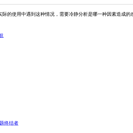
实际的使用中遇到这种情况，需要冷静分析是哪一种因素造成的
航
难题终结者