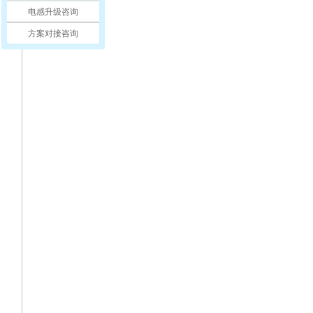
电感升级咨询
方案对接咨询