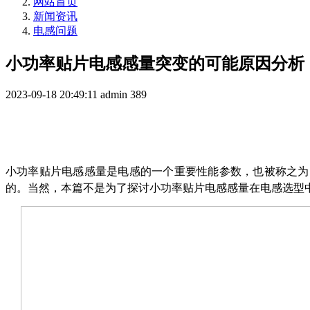
网站首页
新闻资讯
电感问题
小功率贴片电感感量突变的可能原因分析
2023-09-18 20:49:11
admin
389
小功率贴片电感感量是电感的一个重要性能参数，也被称之为
的。当然，本篇不是为了探讨小功率贴片电感感量在电感选型