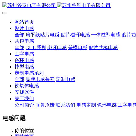
网站首页
贴片电感
全部
扁平线贴片电感
贴片磁环电感
一体成型电感
贴片功
共模电感
全部
GUU系列
磁环电感
差模电感
贴片共模电感
工字电感
色环电感
棒型电感
定制电感系列
全部
品牌电感兼容
定制电感
铁氧体电感
安规器件
关于我们
公司简介
服务承诺
联系我们
电感定制
色环电感
工字电
电感问题
你的位置