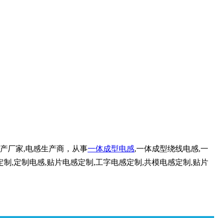
生产厂家,电感生产商，从事
一体成型电感
,一体成型绕线电感,一
制,定制电感,贴片电感定制,工字电感定制,共模电感定制,贴片