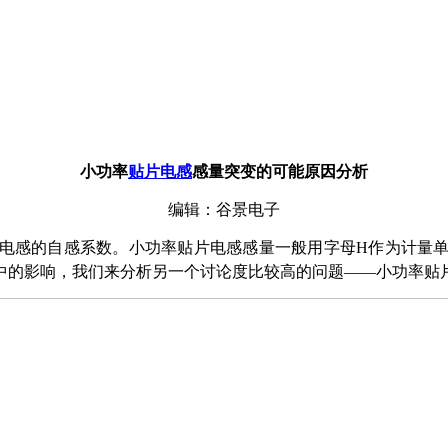
小功率
贴片电感
感量突变的可能原因分析
编辑：谷景电子
电感的自感系数。小功率贴片电感感量一般用字母
H作为计量
中的影响，我们来分析另一个讨论度比较高的问题——小功率贴