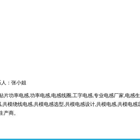
联系人：张小姐
,贴片功率电感,功率电感,电感线圈,工字电感,专业电感厂家,电感
,共模绕线电感,共模电感选型,共模电感设计,共模电感,共模电感定
生产商。