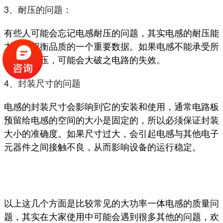
3、耐压的问题：
有些人可能会忘记电感耐压的问题，其实电感的耐压能
力也是权衡品质的一个重要数据。如果电感不能承受所
需要的电压，可能会大破之电路的失效。
4、封装尺寸的问题
电感的封装尺寸会影响到它的安装和使用，通常电路板
预留给电感的空间的大小是固定的，所以必须保证封装
大小的准确度。如果尺寸过大，会引起电感与其他电子
元器件之间接触不良，从而影响设备的运行稳定。
以上这几个方面是比较常见的大功率一体电感的质量问
题，其实在大家使用中可能会遇到很多其他的问题，欢