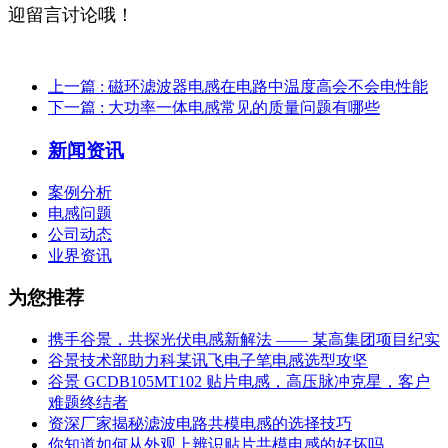
迎留言讨论哦！
上一篇
: 磁环滤波器电感在电路中温度高会不会电性能
下一篇
: 大功率一体电感常见的质量问题有哪些
新闻资讯
案例分析
电感问题
公司动态
业界资讯
为您推荐
携手谷景，共探光伏电感新解法 —— 某高集团项目纪实
谷景技术部助力科某讯飞电子笔电感选型攻坚
谷景 GCDB105MT102 贴片电感，高压脉冲克星，客户
难题终结者
资深厂家揭秘滤波电路共模电感的选择技巧
你知道如何从外观上辨识贴片共模电感的好坏吗