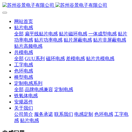
网站首页
贴片电感
全部
扁平线贴片电感
贴片磁环电感
一体成型电感
贴片
功率电感
贴片功率电感
贴片屏蔽电感
贴片非屏蔽电感
贴片高频电感
共模电感
全部
GUU系列
磁环电感
差模电感
贴片共模电感
工字电感
色环电感
棒型电感
定制电感系列
全部
品牌电感兼容
定制电感
铁氧体电感
安规器件
关于我们
公司简介
服务承诺
联系我们
电感定制
色环电感
工字电
感
贴片电感