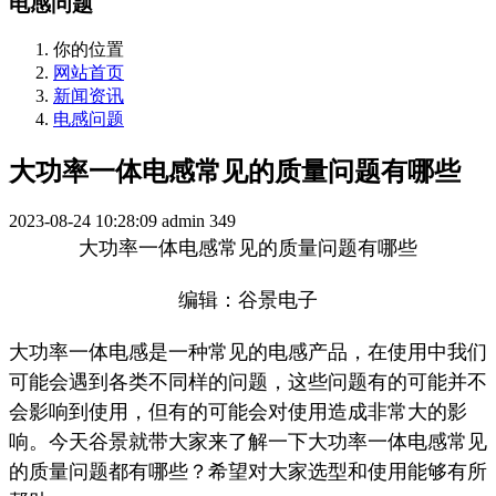
电感问题
你的位置
网站首页
新闻资讯
电感问题
大功率一体电感常见的质量问题有哪些
2023-08-24 10:28:09
admin
349
大功率一体电感常见的质量问题有哪些
编辑：谷景电子
大功率一体电感是一种常见的电感产品，在使用中我们
可能会遇到各类不同样的问题，这些问题有的可能并不
会影响到使用，但有的可能会对使用造成非常大的影
响。今天谷景就带大家来了解一下大功率一体电感常见
的质量问题都有哪些？希望对大家选型和使用能够有所