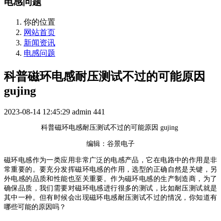
电感问题
你的位置
网站首页
新闻资讯
电感问题
科普磁环电感耐压测试不过的可能原因
gujing
2023-08-14 12:45:29
admin
441
科普磁环电感耐压测试不过的可能原因
gujing
编辑：谷景电子
磁环电感
作为一类应用非常广泛的电感产品，它在电路中的作用是
非
常重要
的。要充分发挥
磁环电感
的作用，选型的正确自然是关键，另
外电感的品质和性能也至关重要。作为
磁环电感
的生产制造商，为了
确保
品质，我们需要对
磁环电感
进行很多的测试，比如耐压测试就是
其中一种。但有时候会出现
磁环电感
耐压测试不过的情况，你知道
有
哪些可能的原因吗
？