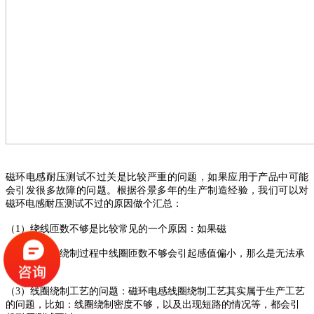
磁环电感
耐压测试不过关是比较严重的问题，如果应用于产品中可能
会引发很多故障的问题。根据谷景多年的生产制造经验，我们可以对
磁环电感
耐压测试不过的原因做个
汇总
：
（1）
绕线匝数不够是比较常见的一个原因：如果
磁
（2）
电感
在绕制过程中线圈匝数不够会
引起
感值偏小，那么
是
无法承
受高压的；
（3）
线圈绕制工艺的问题：
磁环电感
线圈绕制工艺其实属于生产工艺
的问题，比如：线圈绕制密度不够，以及出现短路的情况等，都会
引