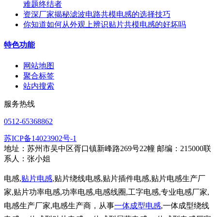
难题终结者
资深厂家揭秘滤波电路共模电感的选择技巧
你知道如何从外观上辨识贴片共模电感的好坏吗
特色功能
网站地图
聚合标签
站内搜索
服务热线
0512-65368862
苏ICP备14023902号-1
地址：苏州市吴中区胥口镇新峰路269号22幢 邮编：215000联
系人：张小姐
电感,
贴片电感
,贴片绕线电感,贴片插件电感,贴片电感生产厂
家,贴片功率电感,功率电感,电感线圈,工字电感,专业电感厂家,
电感生产厂家,电感生产商，从事
一体成型电感
,一体成型绕线