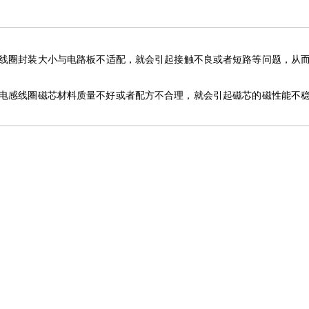
线圈
封装
大小
与电路板
不适配
，就会
引起
接触不良或者短路等问题，从
电感线圈
磁芯材料质量不好或者配方不合理，就会
引起
磁芯的磁性能不