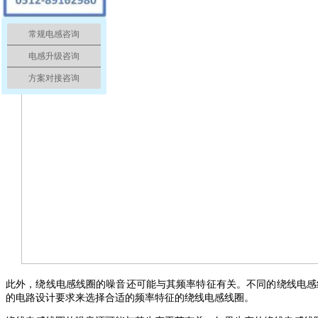
常规电感咨询
电感升级咨询
方案对接咨询
此外，
绕线电感线圈
的噪音还可能与其频率
特征
有关。不同的
绕线电感
的电路设计要求来选择合适的频率
特征
的
绕线电感线圈
。