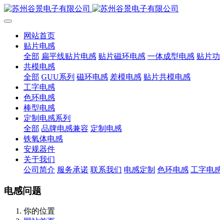
网站首页
贴片电感
全部
扁平线贴片电感
贴片磁环电感
一体成型电感
贴片功
共模电感
全部
GUU系列
磁环电感
差模电感
贴片共模电感
工字电感
色环电感
棒型电感
定制电感系列
全部
品牌电感兼容
定制电感
铁氧体电感
安规器件
关于我们
公司简介
服务承诺
联系我们
电感定制
色环电感
工字电
电感问题
你的位置