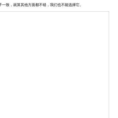
子一致
，
就算
其他方面都
不错
，我们也不能选择它。