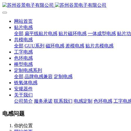
网站首页
贴片电感
全部
扁平线贴片电感
贴片磁环电感
一体成型电感
贴片功
共模电感
全部
GUU系列
磁环电感
差模电感
贴片共模电感
工字电感
色环电感
棒型电感
定制电感系列
全部
品牌电感兼容
定制电感
铁氧体电感
安规器件
关于我们
公司简介
服务承诺
联系我们
电感定制
色环电感
工字电
电感问题
你的位置