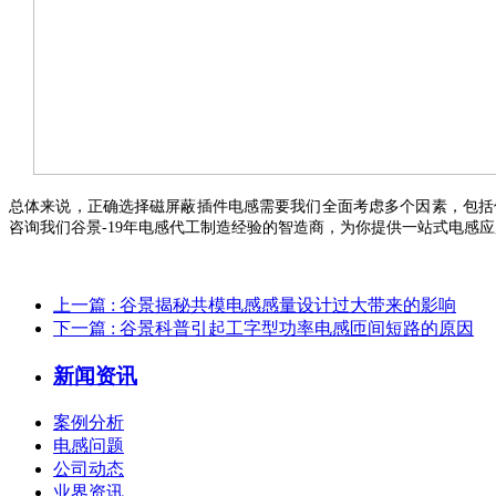
总
体
来说，正确选择
磁屏蔽插件
电感需要我们全面考虑多个因素，包括
咨询我们谷景
-
19年电感代工制造经验的智造商
，
为你提供一站式电感应
上一篇
: 谷景揭秘共模电感感量设计过大带来的影响
下一篇
: 谷景科普引起工字型功率电感匝间短路的原因
新闻资讯
案例分析
电感问题
公司动态
业界资讯