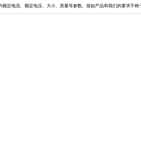
的
额定电流、额定电压、
大小
、
质量
等参数。
假如
产品
和我们的
要求
不椅