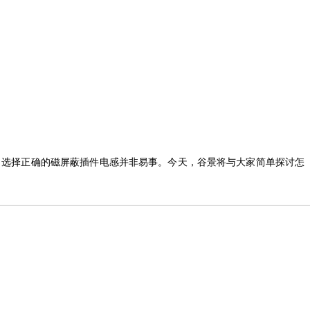
，选择正确的
磁屏蔽插件
电感并非易事。
今天
，谷景
将
与大家简单
探讨
怎