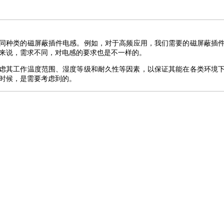
同
种类
的
磁屏蔽插件
电感。例如，对于高频应用，我们需要的
磁屏蔽插
来说，需求不同，对电感的要求也是不
一样
的。
虑其工作温度范围、湿度等级和耐久性等因素，以
保证
其能在
各类
环境
时候，
是需要考虑到的
。