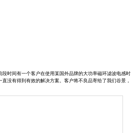
前段时间有
一个客户在使用某国外品牌的
大功率磁环滤波
电感时
一直
没有
得到有效
的
解决
方案
。客户将不良品寄给了我们谷景，