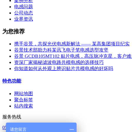
案例分析
电感问题
公司动态
业界资讯
为您推荐
携手谷景，共探光伏电感新解法 —— 某高集团项目纪实
谷景技术部助力科某讯飞电子笔电感选型攻坚
谷景 GCDB105MT102 贴片电感，高压脉冲克星，客户
资深厂家揭秘滤波电路共模电感的选择技巧
你知道如何从外观上辨识贴片共模电感的好坏吗
特色功能
网站地图
聚合标签
站内搜索
服务热线
0512-65368862
请您留言