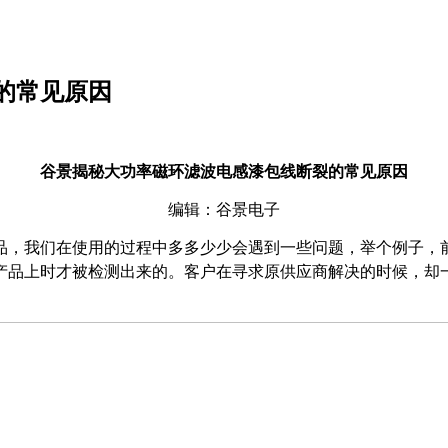
的常见原因
谷景揭秘大功率磁环滤波电感漆包线断裂的常见原因
编辑：谷景电子
品，
我们
在使用的过程中
多多少少
会遇到一些问题，
举个例子
，
产品上时才被检测出来的。客户在寻求原供应商解决的时候，却