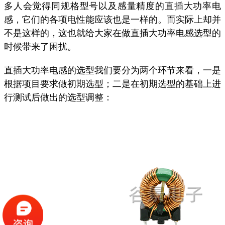
多人会觉得同规格型号以及感量精度的直插大功率电
感，它们的各项电性能应该也是一样的。而实际上却并
不是这样的，这也就给大家在做直插大功率电感选型的
时候带来了困扰。
直插大功率电感的选型我们要分为两个环节来看，一是
根据项目要求做初期选型；二是在初期选型的基础上进
行测试后做出的选型调整：