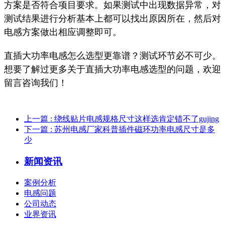
方案是否符合项目要求。如果测试中出现数据异常，对
测试结果进行分析基本上都可以找出原因所在，然后对
电感方案做出相应调整即可。
直插大功率电感怎么选型更靠谱？测试环节必不可少。
想要了解过更多关于直插大功率电感选型的问题，欢迎
留言咨询我们！
上一篇
: 绕线贴片电感规格尺寸这样选肯定错不了gujing
下一篇
: 苏州电感厂家科普插件磁环功率电感尺寸是多
少
新闻资讯
案例分析
电感问题
公司动态
业界资讯