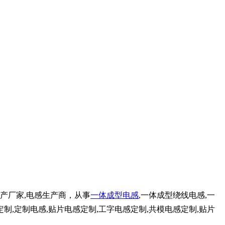
生产厂家,电感生产商，从事
一体成型电感
,一体成型绕线电感,一
制,定制电感,贴片电感定制,工字电感定制,共模电感定制,贴片