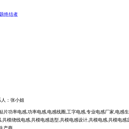
难题终结者
联系人：张小姐
,贴片功率电感,功率电感,电感线圈,工字电感,专业电感厂家,电感
,共模绕线电感,共模电感选型,共模电感设计,共模电感,共模电感定
生产商。