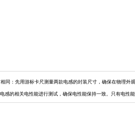
寸相同：先用游标卡尺测量两款电感的封装尺寸，确保在物理外
电感的相关电性能进行测试，确保电性能保持一致。只有电性能