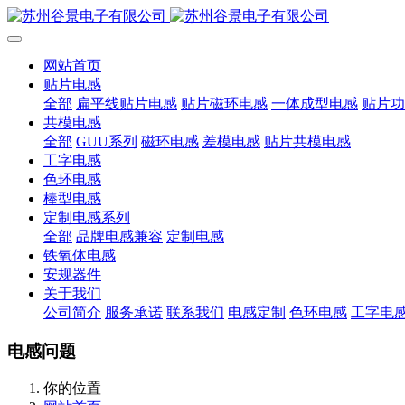
网站首页
贴片电感
全部
扁平线贴片电感
贴片磁环电感
一体成型电感
贴片功
共模电感
全部
GUU系列
磁环电感
差模电感
贴片共模电感
工字电感
色环电感
棒型电感
定制电感系列
全部
品牌电感兼容
定制电感
铁氧体电感
安规器件
关于我们
公司简介
服务承诺
联系我们
电感定制
色环电感
工字电
电感问题
你的位置