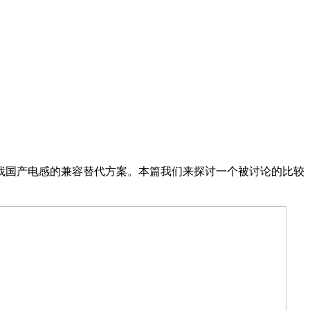
找国产电感的兼容替代方案。本篇我们来探讨一个被讨论的比较