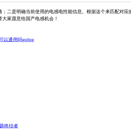
格；二是明确当前使用的电感电性能信息。根据这个来匹配对应
要大家愿意给国产电感机会！
通用吗gujing
难题终结者