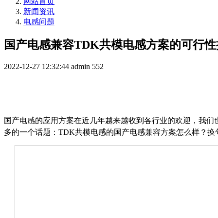
网站首页
新闻资讯
电感问题
国产电感兼容TDK共模电感方案的可行性
2022-12-27 12:32:44
admin
552
国产电感的应用方案在近几年越来越收到各行业的欢迎，我们
多的一个话题：
TDK共模电感的国产电感兼容方案怎么样？换