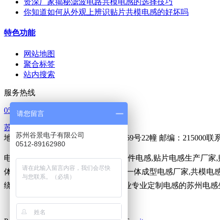
资深厂家揭秘滤波电路共模电感的选择技巧
你知道如何从外观上辨识贴片共模电感的好坏吗
特色功能
网站地图
聚合标签
站内搜索
服务热线
0512-65368862
请您留言
苏ICP备14023902号-1
苏州谷景电子有限公司
地址：苏州市吴中区胥口镇新峰路269号22幢 邮编：215000
0512-89162980
电感,
贴片电感
,贴片绕线电感,贴片插件电感,贴片电感生产厂家
体成型贴片电感,一体成型屏蔽电感,一体成型电感厂家,共模电感
绕线电感定制,一体成型电感。为企业专业定制电感的苏州电感