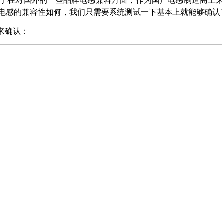
关于在对国外的一些品牌电感兼容方面，作为国产电感制造商上
模电感的兼容性如何，我们只需要系统测试一下基本上就能够确认
来确认：