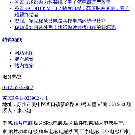
谷景技术部助力科某讯飞电子笔电感选型攻坚
谷景 GCDB105MT102 贴片电感，高压脉冲克星，客户
难题终结者
资深厂家揭秘滤波电路共模电感的选择技巧
你知道如何从外观上辨识贴片共模电感的好坏吗
特色功能
网站地图
聚合标签
站内搜索
服务热线
0512-65368862
苏ICP备14023902号-1
地址：苏州市吴中区胥口镇新峰路269号22幢 邮编：215000联
系人：张小姐
电感,
贴片电感
,贴片绕线电感,贴片插件电感,贴片电感生产厂
家,贴片功率电感,功率电感,电感线圈,工字电感,专业电感厂家,