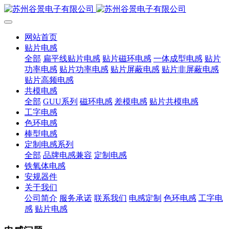
网站首页
贴片电感
全部
扁平线贴片电感
贴片磁环电感
一体成型电感
贴片
功率电感
贴片功率电感
贴片屏蔽电感
贴片非屏蔽电感
贴片高频电感
共模电感
全部
GUU系列
磁环电感
差模电感
贴片共模电感
工字电感
色环电感
棒型电感
定制电感系列
全部
品牌电感兼容
定制电感
铁氧体电感
安规器件
关于我们
公司简介
服务承诺
联系我们
电感定制
色环电感
工字电
感
贴片电感