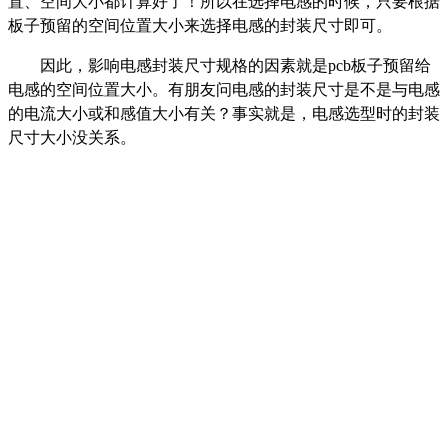
置、空间大小都计算好了！所以在选择电感的时候，只要根据
板子预留的空间位置大小来选择电感的封装尺寸即可。
因此，影响电感封装尺寸规格的因素就是pcb板子预留给
电感的空间位置大小。有朋友问电感的封装尺寸是不是与电感
的电流大小或和感值大小有关？事实就是，电感选型时的封装
尺寸大小没关系。