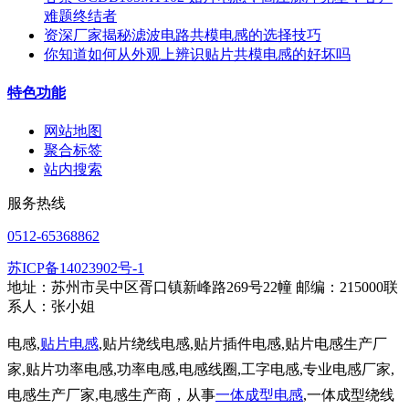
难题终结者
资深厂家揭秘滤波电路共模电感的选择技巧
你知道如何从外观上辨识贴片共模电感的好坏吗
特色功能
网站地图
聚合标签
站内搜索
服务热线
0512-65368862
苏ICP备14023902号-1
地址：苏州市吴中区胥口镇新峰路269号22幢 邮编：215000联
系人：张小姐
电感,
贴片电感
,贴片绕线电感,贴片插件电感,贴片电感生产厂
家,贴片功率电感,功率电感,电感线圈,工字电感,专业电感厂家,
电感生产厂家,电感生产商，从事
一体成型电感
,一体成型绕线