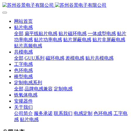
网站首页
贴片电感
全部
扁平线贴片电感
贴片磁环电感
一体成型电感
贴片
功率电感
贴片功率电感
贴片屏蔽电感
贴片非屏蔽电感
贴片高频电感
共模电感
全部
GUU系列
磁环电感
差模电感
贴片共模电感
工字电感
色环电感
棒型电感
定制电感系列
全部
品牌电感兼容
定制电感
铁氧体电感
安规器件
关于我们
公司简介
服务承诺
联系我们
电感定制
色环电感
工字电
感
贴片电感