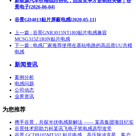
新能源汽车价格战白热化，品质竞争才是制胜关键｜谷
景电子[2026-06-04]
谷景GD4013贴片屏蔽电感[2020-05-11]
上一篇
: 谷景GNR3015NT1R0贴片电感兼容
MCSG315Z1R0N贴片电感
下一篇
: 电感厂家推荐使用在基站电路的高品质UU共模
电感
新闻资讯
案例分析
电感问题
公司动态
业界资讯
为您推荐
携手谷景，共探光伏电感新解法 —— 某高集团项目纪实
谷景技术部助力科某讯飞电子笔电感选型攻坚
谷景 GCDB105MT102 贴片电感，高压脉冲克星，客户