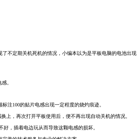
现了不定期关机死机的情况，小编本以为是平板电脑的电池出现
电感。
标注100的贴片电感出现一定程度的烧灼痕迹。
电感换上，再次打开平板使用后，便不再出现自动关机的情况。
惯不好，插着电边玩从而导致这颗电感的损坏。