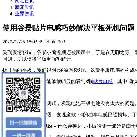
网站首页
新闻资讯
业界资讯
使用谷景贴片电感巧妙解决平板死机问题
2020-02-25 18:02:49
admin
903
受到疫情影响，谷景小编近期还被困家中，于是在无聊之际，
问题，所以便将平板电脑拆解开。
拆开后的平板，我们很明显的能够发现，这款平板电感的构成
在电路板上，我们还能够很明显的看到8颗
贴片电感
，其中5颗
小编先是对电池进行测试，发现电池平板电池没有太大的问题。
谷景小编对其进行检测，发现这款100的功率电感已经损坏。
至于这款10uH贴片电感为什么会损坏，小编猜测一部分是由