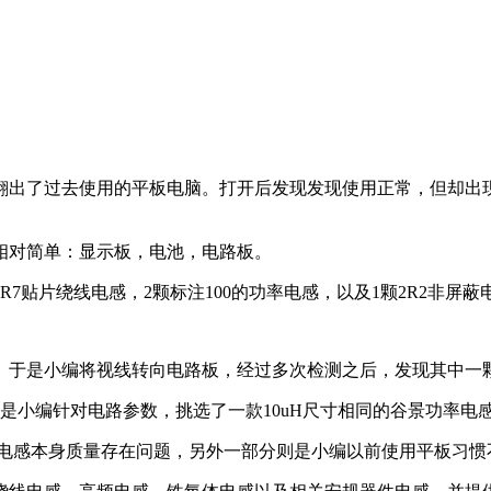
翻出了过去使用的平板电脑。打开后发现发现使用正常，但却出
相对简单：显示板，电池，电路板。
4R7贴片绕线电感，2颗标注100的功率电感，以及1颗2R2非屏蔽
于是小编将视线转向电路板，经过多次检测之后，发现其中一颗
于是小编针对电路参数，挑选了一款10uH尺寸相同的谷景功率
于电感本身质量存在问题，另外一部分则是小编以前使用平板习