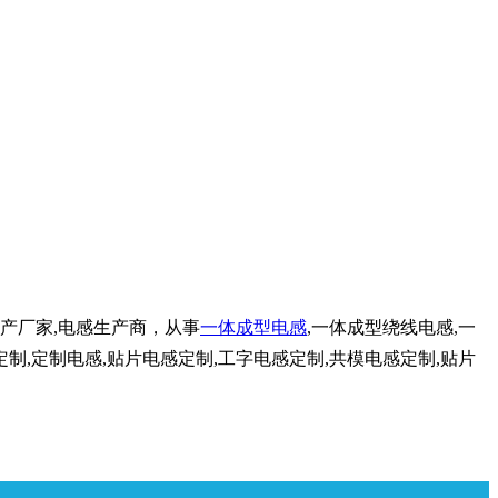
生产厂家,电感生产商，从事
一体成型电感
,一体成型绕线电感,一
制,定制电感,贴片电感定制,工字电感定制,共模电感定制,贴片