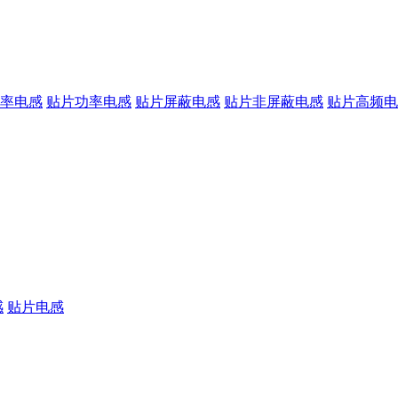
率电感
贴片功率电感
贴片屏蔽电感
贴片非屏蔽电感
贴片高频电
感
贴片电感