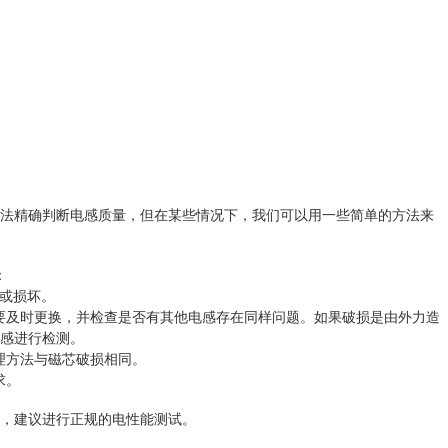
法精确判断电感质量，但在某些情况下，我们可以用一些简单的方法来
：
失或损坏。
要及时更换，并检查是否有其他电感存在同样问题。如果破损是由外力造
感进行检测。
理方法与磁芯破损相同。
求。
，建议进行正规的电性能测试。