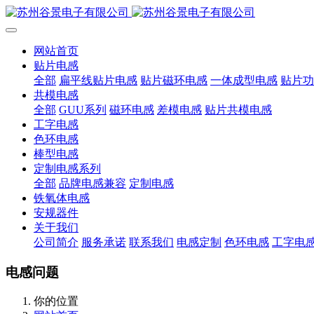
网站首页
贴片电感
全部
扁平线贴片电感
贴片磁环电感
一体成型电感
贴片功
共模电感
全部
GUU系列
磁环电感
差模电感
贴片共模电感
工字电感
色环电感
棒型电感
定制电感系列
全部
品牌电感兼容
定制电感
铁氧体电感
安规器件
关于我们
公司简介
服务承诺
联系我们
电感定制
色环电感
工字电
电感问题
你的位置