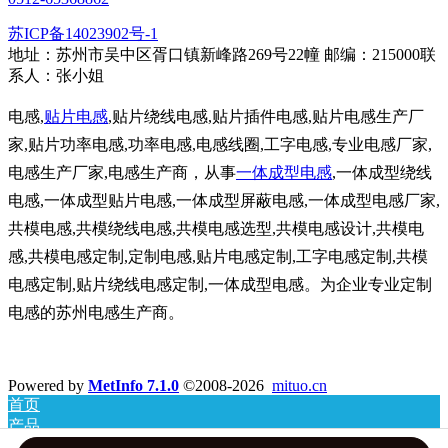
苏ICP备14023902号-1
地址：苏州市吴中区胥口镇新峰路269号22幢 邮编：215000联
系人：张小姐
电感,
贴片电感
,贴片绕线电感,贴片插件电感,贴片电感生产厂
家,贴片功率电感,功率电感,电感线圈,工字电感,专业电感厂家,
电感生产厂家,电感生产商，从事
一体成型电感
,一体成型绕线
电感,一体成型贴片电感,一体成型屏蔽电感,一体成型电感厂家,
共模电感,共模绕线电感,共模电感选型,共模电感设计,共模电
感,共模电感定制,定制电感,贴片电感定制,工字电感定制,共模
电感定制,贴片绕线电感定制,一体成型电感。为企业专业定制
电感的苏州电感生产商。
Powered by
MetInfo 7.1.0
©2008-2026
mituo.cn
首页
产品
新闻