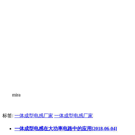
mira
标签:
一体成型电感厂家
一体成型电感厂家
一体成型电感在大功率电路中的应用[2018-06-04]