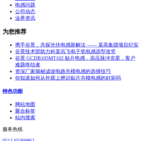
电感问题
公司动态
业界资讯
为您推荐
携手谷景，共探光伏电感新解法 —— 某高集团项目纪实
谷景技术部助力科某讯飞电子笔电感选型攻坚
谷景 GCDB105MT102 贴片电感，高压脉冲克星，客户
难题终结者
资深厂家揭秘滤波电路共模电感的选择技巧
你知道如何从外观上辨识贴片共模电感的好坏吗
特色功能
网站地图
聚合标签
站内搜索
服务热线
0512-65368862