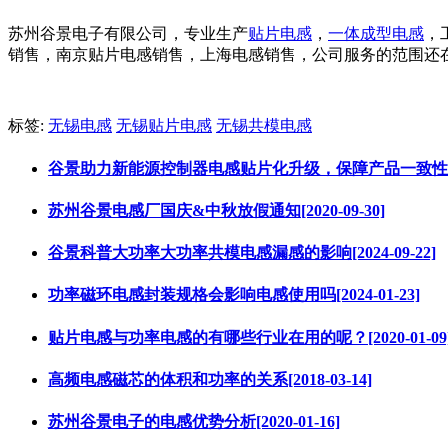
苏州谷景电子有限公司，专业生产
贴片电感
，
一体成型电感
，
销售，南京贴片电感销售，上海电感销售，公司服务的范围还
标签:
无锡电感
无锡贴片电感
无锡共模电感
谷景助力新能源控制器电感贴片化升级，保障产品一致性[2025
苏州谷景电感厂国庆&中秋放假通知[2020-09-30]
谷景科普大功率大功率共模电感漏感的影响[2024-09-22]
功率磁环电感封装规格会影响电感使用吗[2024-01-23]
贴片电感与功率电感的有哪些行业在用的呢？[2020-01-09
高频电感磁芯的体积和功率的关系[2018-03-14]
苏州谷景电子的电感优势分析[2020-01-16]