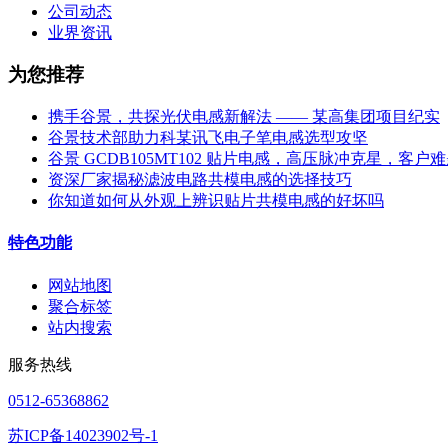
公司动态
业界资讯
为您推荐
携手谷景，共探光伏电感新解法 —— 某高集团项目纪实
谷景技术部助力科某讯飞电子笔电感选型攻坚
谷景 GCDB105MT102 贴片电感，高压脉冲克星，客户
资深厂家揭秘滤波电路共模电感的选择技巧
你知道如何从外观上辨识贴片共模电感的好坏吗
特色功能
网站地图
聚合标签
站内搜索
服务热线
0512-65368862
苏ICP备14023902号-1