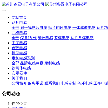
网站首页
贴片电感
全部
扁平线贴片电感
贴片磁环电感
一体成型电感
贴片功
共模电感
全部
GUU系列
磁环电感
差模电感
贴片共模电感
工字电感
色环电感
棒型电感
定制电感系列
全部
品牌电感兼容
定制电感
铁氧体电感
安规器件
关于我们
公司简介
服务承诺
联系我们
电感定制
色环电感
工字电
公司动态
你的位置