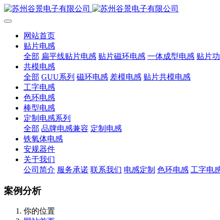
网站首页
贴片电感
全部
扁平线贴片电感
贴片磁环电感
一体成型电感
贴片功
共模电感
全部
GUU系列
磁环电感
差模电感
贴片共模电感
工字电感
色环电感
棒型电感
定制电感系列
全部
品牌电感兼容
定制电感
铁氧体电感
安规器件
关于我们
公司简介
服务承诺
联系我们
电感定制
色环电感
工字电
案例分析
你的位置