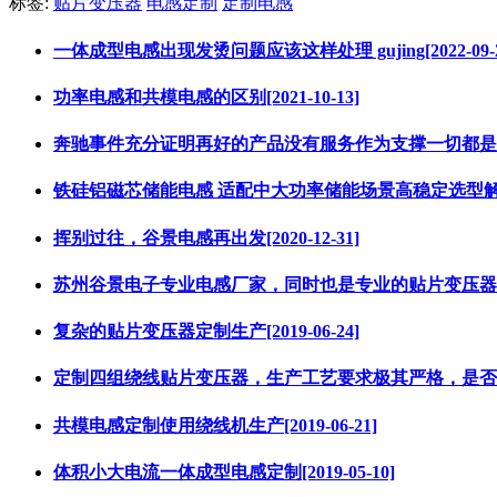
标签:
贴片变压器
电感定制
定制电感
一体成型电感出现发烫问题应该这样处理 gujing[2022-09-2
功率电感和共模电感的区别[2021-10-13]
奔驰事件充分证明再好的产品没有服务作为支撑一切都是白扯[20
铁硅铝磁芯储能电感 适配中大功率储能场景高稳定选型解决方案[
挥别过往，谷景电感再出发[2020-12-31]
苏州谷景电子专业电感厂家，同时也是专业的贴片变压器厂家[20
复杂的贴片变压器定制生产[2019-06-24]
定制四组绕线贴片变压器，生产工艺要求极其严格，是否会成为未
共模电感定制使用绕线机生产[2019-06-21]
体积小大电流一体成型电感定制[2019-05-10]