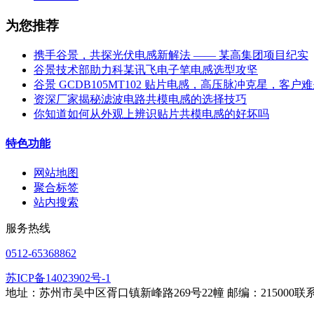
为您推荐
携手谷景，共探光伏电感新解法 —— 某高集团项目纪实
谷景技术部助力科某讯飞电子笔电感选型攻坚
谷景 GCDB105MT102 贴片电感，高压脉冲克星，客户
资深厂家揭秘滤波电路共模电感的选择技巧
你知道如何从外观上辨识贴片共模电感的好坏吗
特色功能
网站地图
聚合标签
站内搜索
服务热线
0512-65368862
苏ICP备14023902号-1
地址：苏州市吴中区胥口镇新峰路269号22幢 邮编：215000