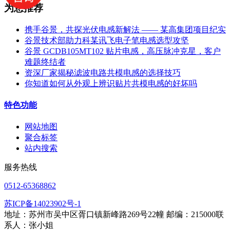
为您推荐
携手谷景，共探光伏电感新解法 —— 某高集团项目纪实
谷景技术部助力科某讯飞电子笔电感选型攻坚
谷景 GCDB105MT102 贴片电感，高压脉冲克星，客户
难题终结者
资深厂家揭秘滤波电路共模电感的选择技巧
你知道如何从外观上辨识贴片共模电感的好坏吗
特色功能
网站地图
聚合标签
站内搜索
服务热线
0512-65368862
苏ICP备14023902号-1
地址：苏州市吴中区胥口镇新峰路269号22幢 邮编：215000联
系人：张小姐