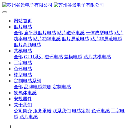
网站首页
贴片电感
全部
扁平线贴片电感
贴片磁环电感
一体成型电感
贴片
功率电感
贴片功率电感
贴片屏蔽电感
贴片非屏蔽电感
贴片高频电感
共模电感
全部
GUU系列
磁环电感
差模电感
贴片共模电感
工字电感
色环电感
棒型电感
定制电感系列
全部
品牌电感兼容
定制电感
铁氧体电感
安规器件
关于我们
公司简介
服务承诺
联系我们
电感定制
色环电感
工字电
感
贴片电感