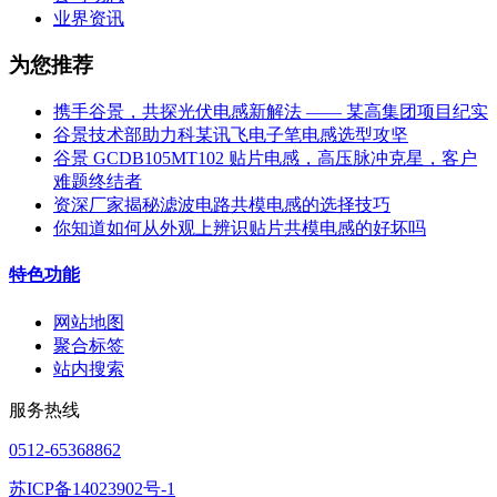
业界资讯
为您推荐
携手谷景，共探光伏电感新解法 —— 某高集团项目纪实
谷景技术部助力科某讯飞电子笔电感选型攻坚
谷景 GCDB105MT102 贴片电感，高压脉冲克星，客户
难题终结者
资深厂家揭秘滤波电路共模电感的选择技巧
你知道如何从外观上辨识贴片共模电感的好坏吗
特色功能
网站地图
聚合标签
站内搜索
服务热线
0512-65368862
苏ICP备14023902号-1