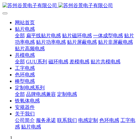
网站首页
贴片电感
全部
扁平线贴片电感
贴片磁环电感
一体成型电感
贴片
功率电感
贴片功率电感
贴片屏蔽电感
贴片非屏蔽电感
贴片高频电感
共模电感
全部
GUU系列
磁环电感
差模电感
贴片共模电感
工字电感
色环电感
棒型电感
定制电感系列
全部
品牌电感兼容
定制电感
铁氧体电感
安规器件
关于我们
公司简介
服务承诺
联系我们
电感定制
色环电感
工字电
感
贴片电感