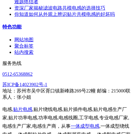
难题终结者
资深厂家揭秘滤波电路共模电感的选择技巧
你知道如何从外观上辨识贴片共模电感的好坏吗
特色功能
网站地图
聚合标签
站内搜索
服务热线
0512-65368862
苏ICP备14023902号-1
地址：苏州市吴中区胥口镇新峰路269号22幢 邮编：215000联
系人：张小姐
电感,
贴片电感
,贴片绕线电感,贴片插件电感,贴片电感生产厂
家,贴片功率电感,功率电感,电感线圈,工字电感,专业电感厂家,
电感生产厂家,电感生产商，从事
一体成型电感
,一体成型绕线