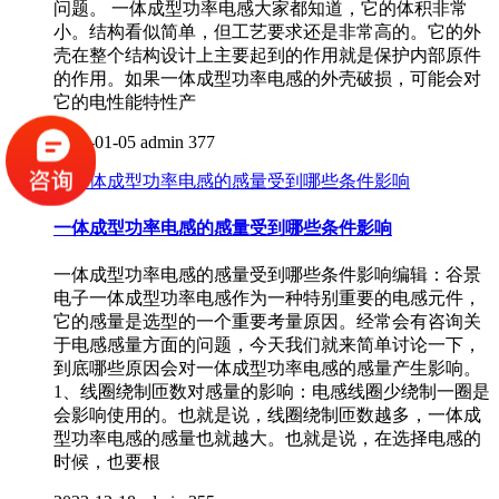
问题。 一体成型功率电感大家都知道，它的体积非常
小。结构看似简单，但工艺要求还是非常高的。它的外
壳在整个结构设计上主要起到的作用就是保护内部原件
的作用。如果一体成型功率电感的外壳破损，可能会对
它的电性能特性产
2024-01-05
admin
377
一体成型功率电感的感量受到哪些条件影响
一体成型功率电感的感量受到哪些条件影响编辑：谷景
电子一体成型功率电感作为一种特别重要的电感元件，
它的感量是选型的一个重要考量原因。经常会有咨询关
于电感感量方面的问题，今天我们就来简单讨论一下，
到底哪些原因会对一体成型功率电感的感量产生影响。
1、线圈绕制匝数对感量的影响：电感线圈少绕制一圈是
会影响使用的。也就是说，线圈绕制匝数越多，一体成
型功率电感的感量也就越大。也就是说，在选择电感的
时候，也要根