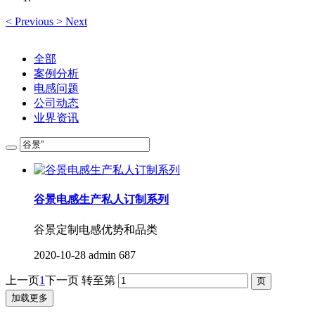
<
Previous
>
Next
全部
案例分析
电感问题
公司动态
业界资讯
谷景电感生产私人订制系列
谷景定制电感优势和品类
2020-10-28
admin
687
上一页
1
下一页
转至第
加载更多