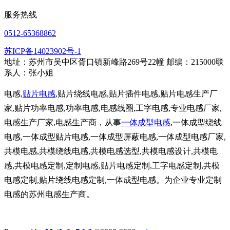
服务热线
0512-65368862
苏ICP备14023902号-1
地址：苏州市吴中区胥口镇新峰路269号22幢 邮编：215000联
系人：张小姐
电感,
贴片电感
,贴片绕线电感,贴片插件电感,贴片电感生产厂
家,贴片功率电感,功率电感,电感线圈,工字电感,专业电感厂家,
电感生产厂家,电感生产商，从事
一体成型电感
,一体成型绕线
电感,一体成型贴片电感,一体成型屏蔽电感,一体成型电感厂家,
共模电感,共模绕线电感,共模电感选型,共模电感设计,共模电
感,共模电感定制,定制电感,贴片电感定制,工字电感定制,共模
电感定制,贴片绕线电感定制,一体成型电感。为企业专业定制
电感的苏州电感生产商。