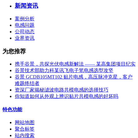
新闻资讯
案例分析
电感问题
公司动态
业界资讯
为您推荐
携手谷景，共探光伏电感新解法 —— 某高集团项目纪实
谷景技术部助力科某讯飞电子笔电感选型攻坚
谷景 GCDB105MT102 贴片电感，高压脉冲克星，客户
难题终结者
资深厂家揭秘滤波电路共模电感的选择技巧
你知道如何从外观上辨识贴片共模电感的好坏吗
特色功能
网站地图
聚合标签
站内搜索