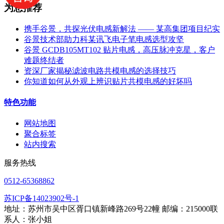
为您推荐
携手谷景，共探光伏电感新解法 —— 某高集团项目纪实
谷景技术部助力科某讯飞电子笔电感选型攻坚
谷景 GCDB105MT102 贴片电感，高压脉冲克星，客户
难题终结者
资深厂家揭秘滤波电路共模电感的选择技巧
你知道如何从外观上辨识贴片共模电感的好坏吗
特色功能
网站地图
聚合标签
站内搜索
服务热线
0512-65368862
苏ICP备14023902号-1
地址：苏州市吴中区胥口镇新峰路269号22幢 邮编：215000联
系人：张小姐