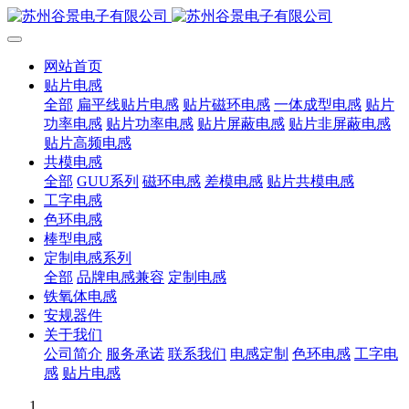
网站首页
贴片电感
全部
扁平线贴片电感
贴片磁环电感
一体成型电感
贴片
功率电感
贴片功率电感
贴片屏蔽电感
贴片非屏蔽电感
贴片高频电感
共模电感
全部
GUU系列
磁环电感
差模电感
贴片共模电感
工字电感
色环电感
棒型电感
定制电感系列
全部
品牌电感兼容
定制电感
铁氧体电感
安规器件
关于我们
公司简介
服务承诺
联系我们
电感定制
色环电感
工字电
感
贴片电感