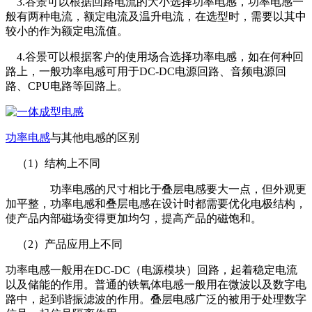
3.谷景可以根据回路电流的大小选择功率电感，功率电感一
般有两种电流，额定电流及温升电流，在选型时，需要以其中
较小的作为额定电流值。
4.谷景可以根据客户的使用场合选择功率电感，如在何种回
路上，一般功率电感可用于DC-DC电源回路、音频电源回
路、CPU电路等回路上。
功率电感
与其他电感的区别
（1）结构上不同
功率电感的尺寸相比于叠层电感要大一点，但外观更
加平整，功率电感和叠层电感在设计时都需要优化电极结构，
使产品内部磁场变得更加均匀，提高产品的磁饱和。
（2）产品应用上不同
功率电感一般用在DC-DC（电源模块）回路，起着稳定电流
以及储能的作用。普通的铁氧体电感一般用在微波以及数字电
路中，起到谐振滤波的作用。叠层电感广泛的被用于处理数字