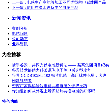
上一篇
: 电感生产商能够加工不同类型的电感线圈产品
下一篇
: 使用在潜水设备中的电感产品
新闻资讯
案例分析
电感问题
公司动态
业界资讯
为您推荐
携手谷景，共探光伏电感新解法 —— 某高集团项目纪实
谷景技术部助力科某讯飞电子笔电感选型攻坚
谷景 GCDB105MT102 贴片电感，高压脉冲克星，客户
难题终结者
资深厂家揭秘滤波电路共模电感的选择技巧
你知道如何从外观上辨识贴片共模电感的好坏吗
特色功能