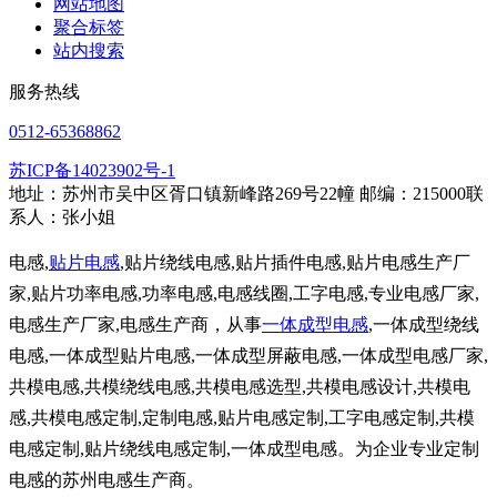
网站地图
聚合标签
站内搜索
服务热线
0512-65368862
苏ICP备14023902号-1
地址：苏州市吴中区胥口镇新峰路269号22幢 邮编：215000联
系人：张小姐
电感,
贴片电感
,贴片绕线电感,贴片插件电感,贴片电感生产厂
家,贴片功率电感,功率电感,电感线圈,工字电感,专业电感厂家,
电感生产厂家,电感生产商，从事
一体成型电感
,一体成型绕线
电感,一体成型贴片电感,一体成型屏蔽电感,一体成型电感厂家,
共模电感,共模绕线电感,共模电感选型,共模电感设计,共模电
感,共模电感定制,定制电感,贴片电感定制,工字电感定制,共模
电感定制,贴片绕线电感定制,一体成型电感。为企业专业定制
电感的苏州电感生产商。