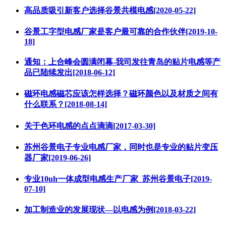
高品质吸引新客户选择谷景共模电感[2020-05-22]
谷景工字型电感厂家是客户最可靠的合作伙伴[2019-10-
18]
通知：上合峰会圆满闭幕-我司发往青岛的贴片电感等产
品已陆续发出[2018-06-12]
磁环电感磁芯应该怎样选择？磁环颜色以及材质之间有
什么联系？[2018-08-14]
关于色环电感的点点滴滴[2017-03-30]
苏州谷景电子专业电感厂家，同时也是专业的贴片变压
器厂家[2019-06-26]
专业10uh一体成型电感生产厂家_苏州谷景电子[2019-
07-10]
加工制造业的发展现状—以电感为例[2018-03-22]