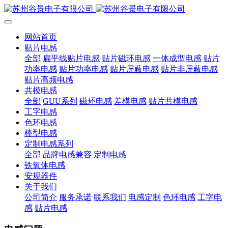
网站首页
贴片电感
全部
扁平线贴片电感
贴片磁环电感
一体成型电感
贴片
功率电感
贴片功率电感
贴片屏蔽电感
贴片非屏蔽电感
贴片高频电感
共模电感
全部
GUU系列
磁环电感
差模电感
贴片共模电感
工字电感
色环电感
棒型电感
定制电感系列
全部
品牌电感兼容
定制电感
铁氧体电感
安规器件
关于我们
公司简介
服务承诺
联系我们
电感定制
色环电感
工字电
感
贴片电感