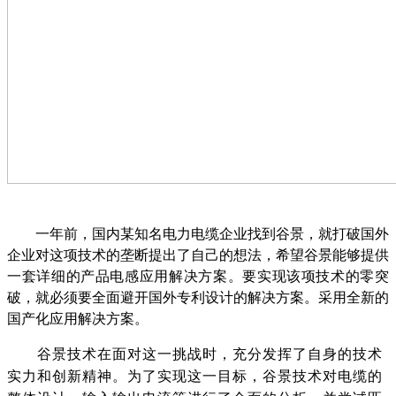
一年前，国内某知名电力电缆企业找到谷景，就打破国外
企业对这项技术的垄断提出了自己的想法，希望谷景能够提供
一套详细的产品电感应用解决方案。要实现该项技术的零突
破，就必须要全面避开国外专利设计的解决方案。采用全新的
国产化应用解决方案。
谷景技术在面对这一挑战时，充分发挥了自身的技术
实力和创新精神
。
为了实现这一目标，谷景技术对电缆的