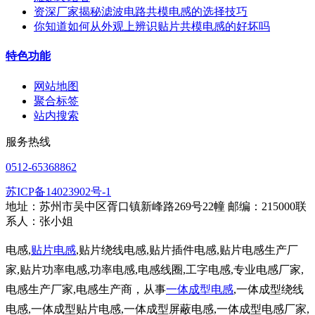
资深厂家揭秘滤波电路共模电感的选择技巧
你知道如何从外观上辨识贴片共模电感的好坏吗
特色功能
网站地图
聚合标签
站内搜索
服务热线
0512-65368862
苏ICP备14023902号-1
地址：苏州市吴中区胥口镇新峰路269号22幢 邮编：215000联
系人：张小姐
电感,
贴片电感
,贴片绕线电感,贴片插件电感,贴片电感生产厂
家,贴片功率电感,功率电感,电感线圈,工字电感,专业电感厂家,
电感生产厂家,电感生产商，从事
一体成型电感
,一体成型绕线
电感,一体成型贴片电感,一体成型屏蔽电感,一体成型电感厂家,