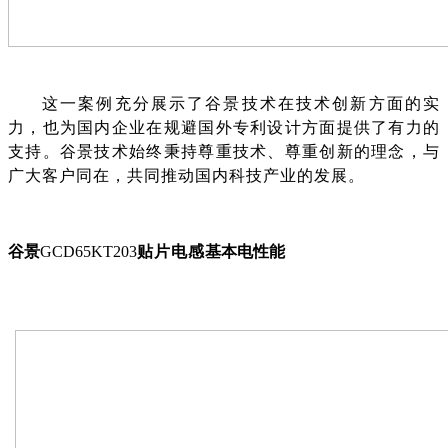
这一案例充分展示了谷景技术在技术创新方面的实
力，也为国内企业在规避国外专利设计方面提供了有力的
支持。谷景技术始终秉持尊重技术、尊重创新的理念，与
广大客户同在，共同推动国内科技产业的发展。
谷景
GCD65KT203
贴片电感
基本电性能