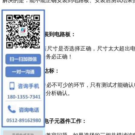
1、能不能正确安装到电路板：
简单来说就是封装尺寸是否选择正确，尺寸太大超出
此，封装尺寸选择务必正确！
2、测试结果是否达标：
测试是选型工作中必不可少的环节，只有测试才能确认
要专业技术人员来分析确认。
3、是否影响其他电子元器件工作：
这其实就是电感的兼容问题，如果选择的三相共模滤波
常规电感咨询