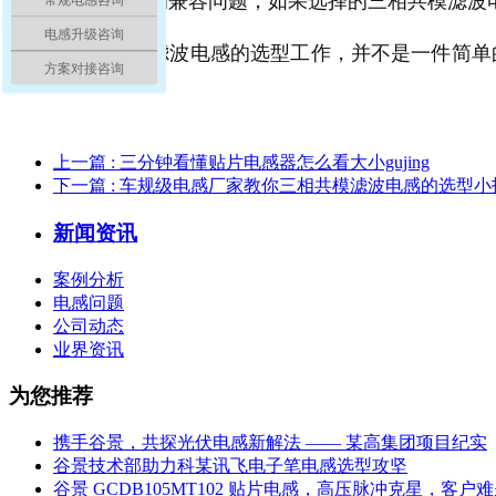
电感升级咨询
要做好三相共模滤波电感的选型工作，并不是一件简单
方案对接咨询
用解决方案。
上一篇
: 三分钟看懂贴片电感器怎么看大小gujing
下一篇
: 车规级电感厂家教你三相共模滤波电感的选型小
新闻资讯
案例分析
电感问题
公司动态
业界资讯
为您推荐
携手谷景，共探光伏电感新解法 —— 某高集团项目纪实
谷景技术部助力科某讯飞电子笔电感选型攻坚
谷景 GCDB105MT102 贴片电感，高压脉冲克星，客户