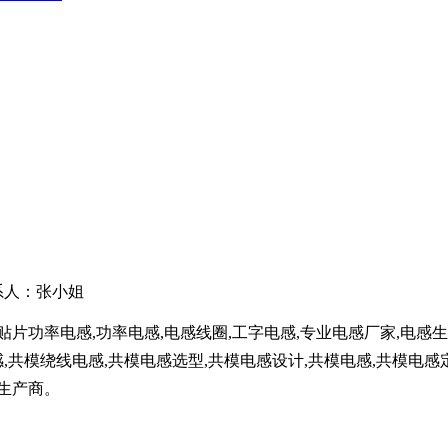
联系人：张小姐
,贴片功率电感,功率电感,电感线圈,工字电感,专业电感厂家,电感
,共模绕线电感,共模电感选型,共模电感设计,共模电感,共模电感定
生产商。