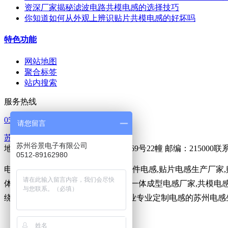
资深厂家揭秘滤波电路共模电感的选择技巧
你知道如何从外观上辨识贴片共模电感的好坏吗
特色功能
网站地图
聚合标签
站内搜索
服务热线
0512-65368862
请您留言
苏ICP备14023902号-1
苏州谷景电子有限公司
地址：苏州市吴中区胥口镇新峰路269号22幢 邮编：215000
0512-89162980
电感,
贴片电感
,贴片绕线电感,贴片插件电感,贴片电感生产厂家
体成型贴片电感,一体成型屏蔽电感,一体成型电感厂家,共模电感
绕线电感定制,一体成型电感。为企业专业定制电感的苏州电感