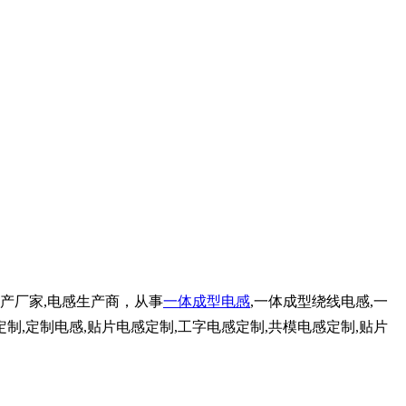
生产厂家,电感生产商，从事
一体成型电感
,一体成型绕线电感,一
制,定制电感,贴片电感定制,工字电感定制,共模电感定制,贴片