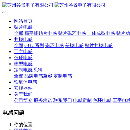
网站首页
贴片电感
全部
扁平线贴片电感
贴片磁环电感
一体成型电感
贴片功
共模电感
全部
GUU系列
磁环电感
差模电感
贴片共模电感
工字电感
色环电感
棒型电感
定制电感系列
全部
品牌电感兼容
定制电感
铁氧体电感
安规器件
关于我们
公司简介
服务承诺
联系我们
电感定制
色环电感
工字电
电感问题
你的位置