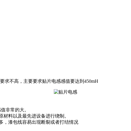
求不高，主要要求贴片电感感值要达到450mH
感值非常的大。
外原材料以及最先进设备进行绕制。
过多，漆包线容易出现断裂或者打结情况