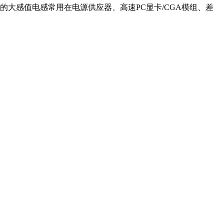
大感值电感常用在电源供应器、高速PC显卡/CGA模组、差