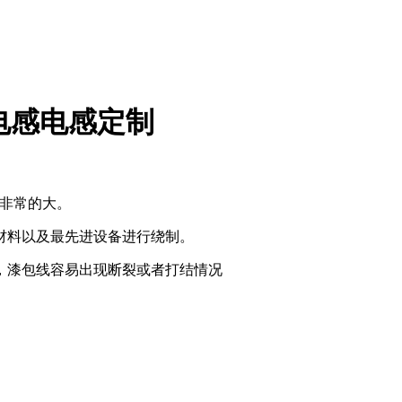
电感电感定制
值非常的大。
材料以及最先进设备进行绕制。
，漆包线容易出现断裂或者打结情况