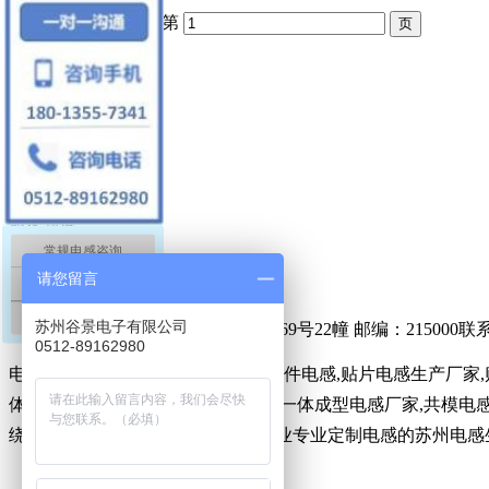
上一页
1
下一页
转至第
加载更多
特色功能
网站地图
聚合标签
站内搜索
服务热线
常规电感咨询
0512-65368862
请您留言
电感升级咨询
苏ICP备14023902号-1
方案对接咨询
苏州谷景电子有限公司
地址：苏州市吴中区胥口镇新峰路269号22幢 邮编：215000
0512-89162980
电感,
贴片电感
,贴片绕线电感,贴片插件电感,贴片电感生产厂家
体成型贴片电感,一体成型屏蔽电感,一体成型电感厂家,共模电感
绕线电感定制,一体成型电感。为企业专业定制电感的苏州电感