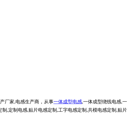
生产厂家,电感生产商，从事
一体成型电感
,一体成型绕线电感,一
制,定制电感,贴片电感定制,工字电感定制,共模电感定制,贴片